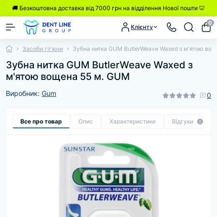
🚚 Безкоштовна доставка від 7000 грн на відділення Нової пошти 🦷
0
Клієнту
Засоби гігієни
Зубна нитка GUM ButlerWeave Waxed з м'ятою вощ
Зубна нитка GUM ButlerWeave Waxed з
м'ятою вощена 55 м. GUM
Виробник:
Gum
0
Все про товар
Опис
Характеристики
Відгуки
0