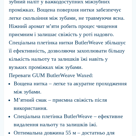
зубний наліт у важкодоступних міжзубних
проміжках. Вощена поверхня нитки забезпечує
легке скользіння між зубами, не травмуючи ясна.
Ніжний аромат м’яти робить процес чищення
приємним і залишає свіжість у роті надовго.
Спеціальна плетінка нитки ButlerWeave збільшує
її ефективність, дозволяючи захоплювати більшу
кількість нальоту та залишків їжі навіть у
вузьких проміжках між зубами.
Переваги GUM ButlerWeave Waxed:
Вощена нитка – легке та акуратне проходження
між зубами.
М’ятний смак – приємна свіжість після
використання.
Спеціальна плетінка ButlerWeave – ефективне
видалення нальоту та залишків їжі.
Оптимальна довжина 55 м – достатньо для