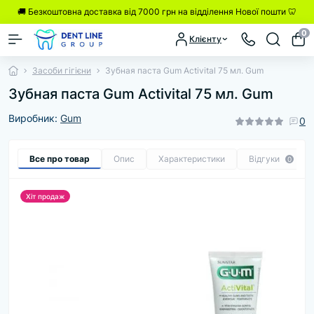
🚚 Безкоштовна доставка від 7000 грн на відділення Нової пошти 🦷
0
Клієнту
Засоби гігієни
Зубная паста Gum Activital 75 мл. Gum
Зубная паста Gum Activital 75 мл. Gum
Виробник:
Gum
0
Все про товар
Опис
Характеристики
Відгуки
0
Хіт продаж