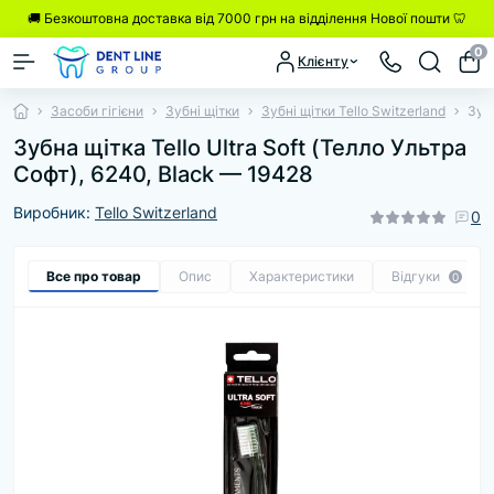
🚚 Безкоштовна доставка від 7000 грн на відділення Нової пошти 🦷
0
Клієнту
Засоби гігієни
Зубні щітки
Зубні щітки Tello Switzerland
Зубн
Зубна щітка Tello Ultra Soft (Телло Ультра
Софт), 6240, Black — 19428
Виробник:
Tello Switzerland
0
Все про товар
Опис
Характеристики
Відгуки
0