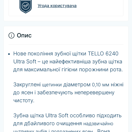
Угода користувача
Опис
Нове покоління зубної щітки TELLO 6240
Ultra Soft – це найефективніша зубна щітка
для максимальної гігієни порожнини рота.
Закруглені
діаметром
ніжні
щетинки
0,10 мм
до ясен і забезпечують неперевершену
чистоту.
Зубна щітка Ultra Soft особливо підходить
для дбайливого очищення
надзвичайно
. Вона
чутливих зубів і подразнених ясен