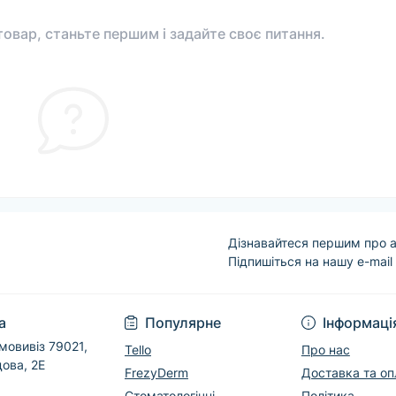
овар, станьте першим і задайте своє питання.
Дізнавайтеся першим про а
Підпишіться на нашу e-mail
Угода користувача
а
Популярне
Інформаці
мовивіз 79021,
Tello
Про нас
дова, 2Е
FrezyDerm
Доставка та оп
Стоматологічні
Політика