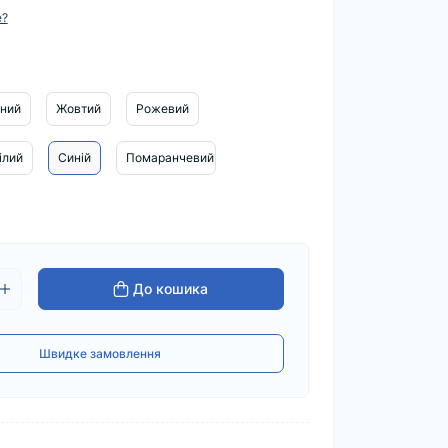
е?
ний
Жовтий
Рожевий
ілий
Синій
Помаранчевий
До кошика
Швидке замовлення