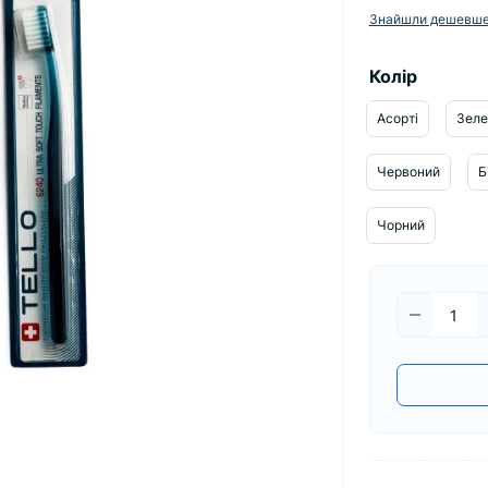
Знайшли дешевш
Колір
Асорті
Зеле
Червоний
Б
Чорний