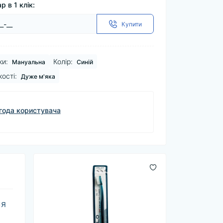
р в 1 клік:
Купити
ки:
Колір:
Мануальна
Синій
ості:
Дуже м'яка
года користувача
ля