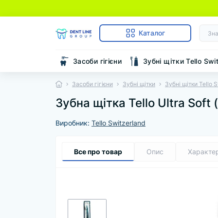
Каталог
Засоби гігієни
Зубні щітки Tello Swi
Засоби гігієни
Зубні щітки
Зубні щітки Tello 
Зубна щітка Tello Ultra Sof
Виробник:
Tello Switzerland
Все про товар
Опис
Характе