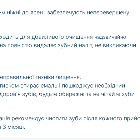
ніжні до ясен і забезпечують неперевершену
 мм
ідходить для дбайливого очищення
надзвичайно
она повністю видаляє зубний наліт, не викликаючи
неправильної техніки чищення.
 тиском стирає емаль і пошкоджує необхідний
оров'я зубів, будьте обережні та не чіпайте зуби
ція рекомендує чистити зуби після кожного прий
 3 місяці.