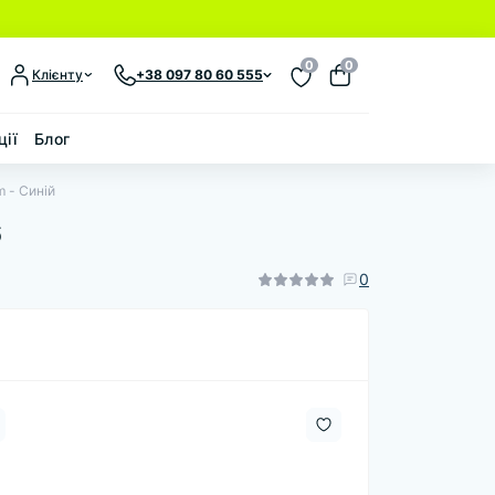
0
0
Клієнту
+38 097 80 60 555
ції
Блог
m - Синій
6
0