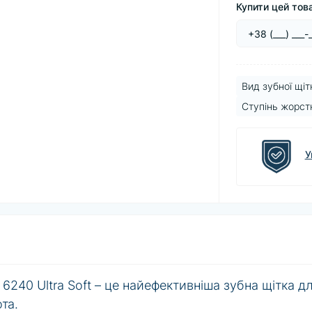
Купити цей това
Вид зубної щіт
Ступінь жорстк
У
6240 Ultra Soft – це найефективніша зубна щітка д
та.