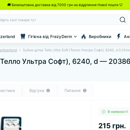
🚚 Безкоштовна доставка від 7000 грн на відділення Нової пошти 🦷
tzerland
Гігієна від FrezyDerm
Виробники
Ак
Switzerland
Зубна щітка Tello Ultra Soft (Телло Ультра Софт), 6240, d 0,10m
t (Телло Ультра Софт), 6240, d — 2038
ристики
Відгуки
Питання
0
0
В наявності
215 грн.