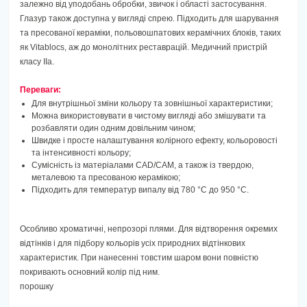
залежно від уподобань обробки, звичок і області застосування.
Глазур також доступна у вигляді спрею. Підходить для шарування
та пресованої кераміки, польовошпатових керамічних блоків, таких
як Vitablocs, аж до монолітних реставрацій. Медичний пристрій
класу IIa.
Переваги:
Для внутрішньої зміни кольору та зовнішньої характеристики;
Можна використовувати в чистому вигляді або змішувати та
розбавляти один одним довільним чином;
Швидке і просте налаштування колірного ефекту, кольоровості
та інтенсивності кольору;
Сумісність із матеріалами CAD/CAM, а також із твердою,
металевою та пресованою керамікою;
Підходить для температур випалу від 780 °C до 950 °C.
Особливо хроматичні, непрозорі плями. Для відтворення окремих
відтінків і для підбору кольорів усіх природних відтінкових
характеристик. При нанесенні товстим шаром вони повністю
покривають основний колір під ним.
порошку