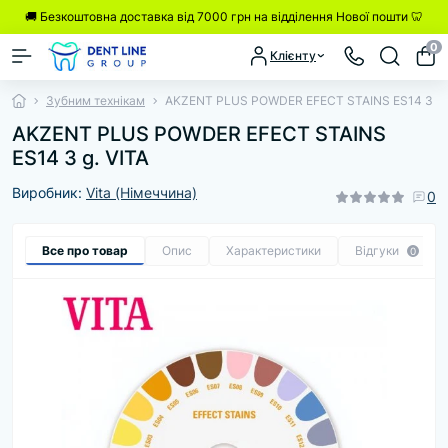
🚚 Безкоштовна доставка від 7000 грн на відділення Нової пошти 🦷
0
Клієнту
Зубним технікам
AKZENT PLUS POWDER EFECT STAINS ES14 3 g.
AKZENT PLUS POWDER EFECT STAINS
ES14 3 g. VITA
Виробник:
Vita (Німеччина)
0
Все про товар
Опис
Характеристики
Відгуки
0