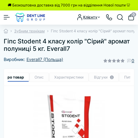
🚚 Безкоштовна доставка від 7000 грн на відділення Нової пошти 🦷
0
Клієнту
Зубним технікам
Гіпс Stodent 4 класу колір "Сірий" аромат полуни
Гіпс Stodent 4 класу колір "Сірий" аромат
полуниці 5 кг. Everall7
Виробник:
Everall7 (Польща)
0
се про товар
Опис
Характеристики
Відгуки
Питанн
0