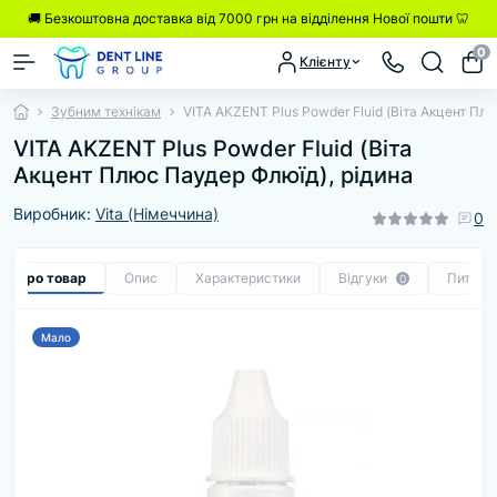
🚚 Безкоштовна доставка від 7000 грн на відділення Нової пошти 🦷
0
Клієнту
Зубним технікам
VITA AKZENT Plus Powder Fluid (Віта Акцент Плю
VITA AKZENT Plus Powder Fluid (Віта
Акцент Плюс Паудер Флюїд), рідина
Виробник:
Vita (Німеччина)
0
се про товар
Опис
Характеристики
Відгуки
Питанн
0
Мало