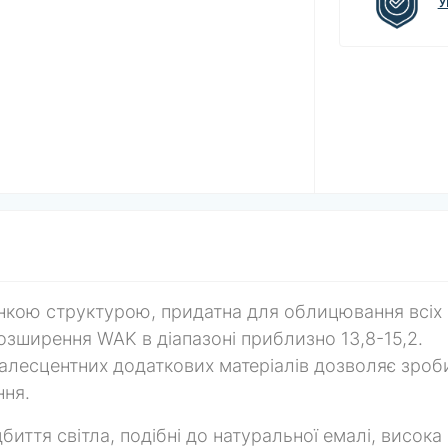
У
онкою структурою, придатна для облицювання всіх
розширення WAK в діапазоні приблизно 13,8-15,2.
алесцентних додаткових матеріалів дозволяє зроб
ння.
ідбиття світла, подібні до натуральної емалі, висока