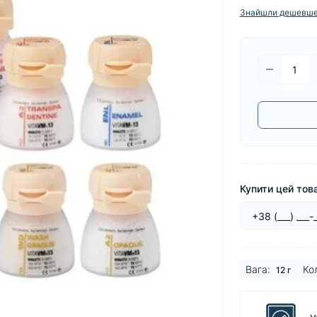
Знайшли дешевш
Купити цей това
Вага:
Кол
12 г