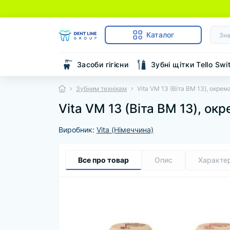
Каталог
Засоби гігієни
Зубні щітки Tello Swi
Зубним технікам
Vita VM 13 (Віта ВМ 13), окре
Vita VM 13 (Віта ВМ 13), окр
Виробник:
Vita (Німеччина)
Все про товар
Опис
Характе