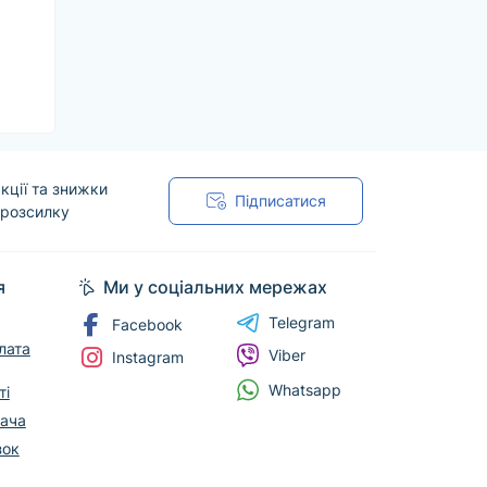
кції та знижки
Підписатися
 розсилку
я
Ми у соціальних мережах
Telegram
Facebook
лата
Viber
Instagram
Whatsapp
ті
вача
зок