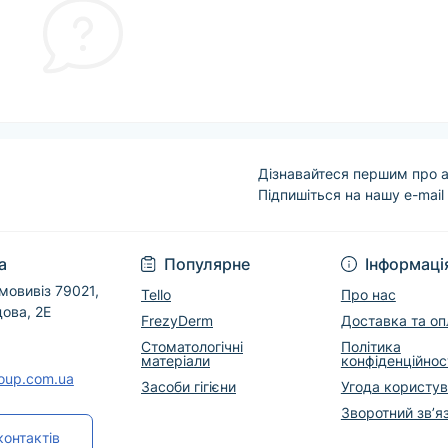
Дізнавайтеся першим про а
Підпишіться на нашу e-mail
Угода користувача
а
Популярне
Інформаці
мовивіз 79021,
Tello
Про нас
дова, 2Е
FrezyDerm
Доставка та оп
Стоматологічні
Політика
матеріали
конфіденційнос
roup.com.ua
Засоби гігієни
Угода користу
Зворотний зв’я
контактів