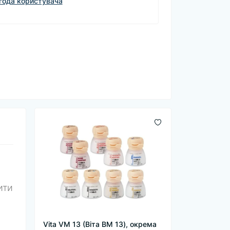
года користувача
ити
Vita VM 13 (Віта ВМ 13), окрема