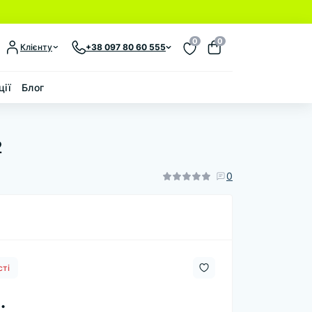
0
0
Клієнту
+38 097 80 60 555
ції
Блог
2
0
сті
.