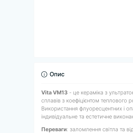
Опис
Vita VM13
- це кераміка з ультрат
сплавів з коефіцієнтом теплового 
Використання флуоресцентних і оп
індивідуальне та естетичне викона
Переваги
: ​​заломлення світла та в