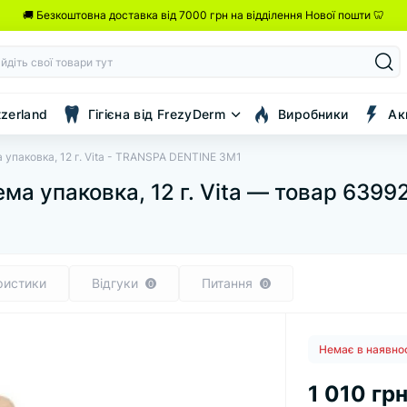
🚚 Безкоштовна доставка від 7000 грн на відділення Нової пошти 🦷
tzerland
Гігієна від FrezyDerm
Виробники
Ак
ма упаковка, 12 г. Vita - TRANSPA DENTINE 3M1
ема упаковка, 12 г. Vita — товар 6399
ристики
Відгуки
Питання
0
0
Немає в наявно
1 010 грн