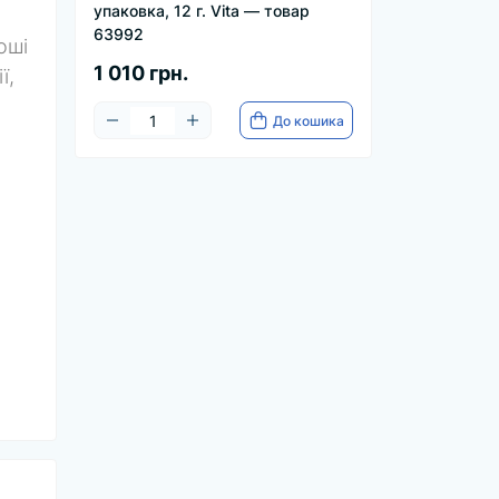
упаковка, 12 г. Vita — товар
63992
оші
1 010 грн.
ї,
До кошика