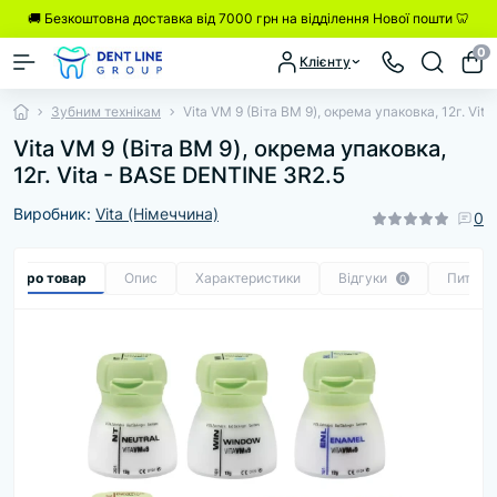
🚚 Безкоштовна доставка від 7000 грн на відділення Нової пошти 🦷
0
Клієнту
Зубним технікам
Vita VM 9 (Віта ВМ 9), окрема упаковка, 12г. Vi
Vita VM 9 (Віта ВМ 9), окрема упаковка,
12г. Vita - BASE DENTINE 3R2.5
Виробник:
Vita (Німеччина)
0
се про товар
Опис
Характеристики
Відгуки
Питанн
0