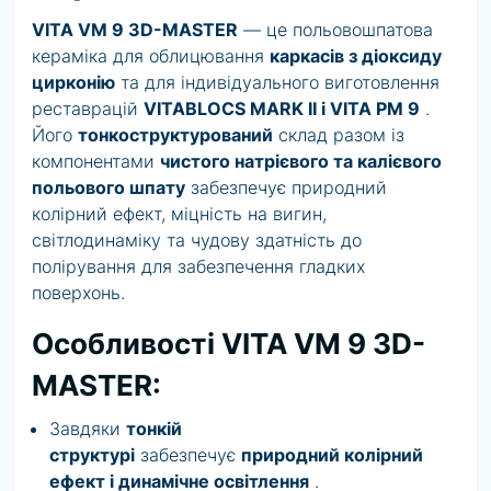
VITA VM 9 3D-MASTER
— це польовошпатова
кераміка для облицювання
каркасів з діоксиду
цирконію
та для індивідуального виготовлення
реставрацій
VITABLOCS MARK II і VITA PM 9
.
Його
тонкоструктурований
склад разом із
компонентами
чистого натрієвого та калієвого
польового шпату
забезпечує природний
колірний ефект, міцність на вигин,
світлодинаміку та чудову здатність до
полірування для забезпечення гладких
поверхонь.
Особливості VITA VM 9 3D-
MASTER:
Завдяки
тонкій
структурі
забезпечує
природний колірний
ефект і динамічне освітлення
.