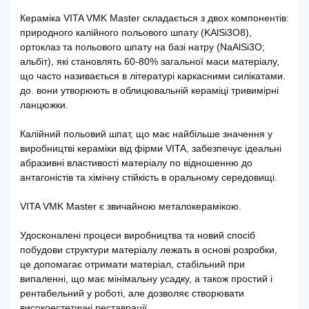
Кераміка VITA VMK Master складається з двох компонентів:
природного калійного польового шпату (KAlSi3O8),
ортоклаз та польового шпату на базі натру (NaAlSi3O;
альбіт), які становлять 60-80% загальної маси матеріалу,
що часто називається в літературі каркасними силікатами.
до. вони утворюють в облицювальній кераміці тривимірні
ланцюжки.
Калійний польовий шпат, що має найбільше значення у
виробництві кераміки від фірми VITA, забезпечує ідеальні
абразивні властивості матеріалу по відношенню до
антагоністів та хімічну стійкість в оральному середовищі.
VITA VMK Master є звичайною металокерамікою.
Удосконалені процеси виробництва та новий спосіб
побудови структури матеріалу лежать в основі розробки,
це допомагає отримати матеріал, стабільний при
випаленні, що має мінімальну усадку, а також простий і
рентабельний у роботі, але дозволяє створювати
високоестетичні реставрації.