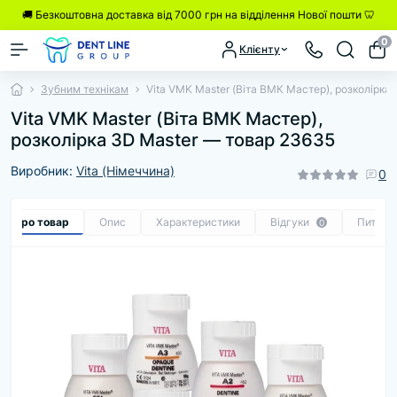
🚚 Безкоштовна доставка від 7000 грн на відділення Нової пошти 🦷
0
Клієнту
Зубним технікам
Vita VMK Master (Віта ВМК Мастер), розколірка 3D
Vita VMK Master (Віта ВМК Мастер),
розколірка 3D Master — товар 23635
Виробник:
Vita (Німеччина)
0
се про товар
Опис
Характеристики
Відгуки
Питанн
0