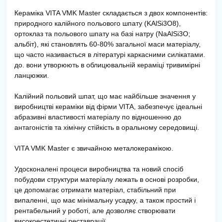
Кераміка VITA VMK Master складається з двох компонентів:
природного калійного польового шпату (KAlSi3O8),
ортоклаз та польового шпату на базі натру (NaAlSi3O;
альбіт), які становлять 60-80% загальної маси матеріалу,
що часто називається в літературі каркасними силікатами.
до. вони утворюють в облицювальній кераміці тривимірні
ланцюжки.
Калійний польовий шпат, що має найбільше значення у
виробництві кераміки від фірми VITA, забезпечує ідеальні
абразивні властивості матеріалу по відношенню до
антагоністів та хімічну стійкість в оральному середовищі.
VITA VMK Master є звичайною металокерамікою.
Удосконалені процеси виробництва та новий спосіб
побудови структури матеріалу лежать в основі розробки,
це допомагає отримати матеріал, стабільний при
випаленні, що має мінімальну усадку, а також простий і
рентабельний у роботі, але дозволяє створювати
високоестетичні реставрації.