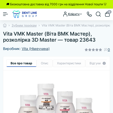
🚚 Безкоштовна доставка від 7000 грн на відділення Нової пошти 🦷
0
Клієнту
Зубним технікам
Vita VMK Master (Віта ВМК Мастер), розколірка 3D
Vita VMK Master (Віта ВМК Мастер),
розколірка 3D Master — товар 23643
Виробник:
Vita (Німеччина)
0
Все про товар
Опис
Характеристики
Відгуки
0