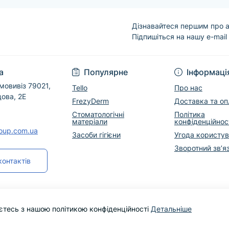
Дізнавайтеся першим про а
Підпишіться на нашу e-mail
Угода користувача
а
Популярне
Інформаці
мовивіз 79021,
Tello
Про нас
дова, 2Е
FrezyDerm
Доставка та оп
Стоматологічні
Політика
матеріали
конфіденційнос
roup.com.ua
Засоби гігієни
Угода користу
Зворотний зв’я
контактів
єтесь з нашою політикою конфіденційності
Детальніше