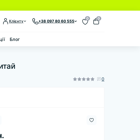
0
0
Клієнту
+38 097 80 60 555
ції
Блог
итай
0
н.