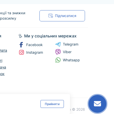
кції та знижки
Підписатися
 розсилку
я
Ми у соціальних мережах
Telegram
Facebook
лата
Viber
Instagram
Whatsapp
ті
вача
зок
Прийняти
Cтоматологічний магазин DentLine Group © 2026