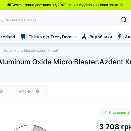
🚚 Безкоштовна доставка від 7000 грн на відділення Нової пошти 🦷
tzerland
Гігієна від FrezyDerm
Виробники
Ак
 Oxide Micro Blaster.Azdent Китай
luminum Oxide Micro Blaster.Azdent К
Питання
0
0
В наявності
3 708 гр