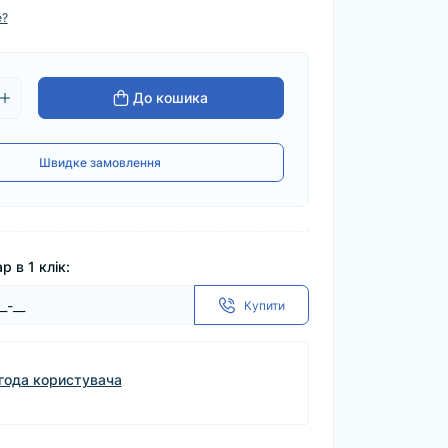
е?
До кошика
Швидке замовлення
р в 1 клік:
Купити
года користувача