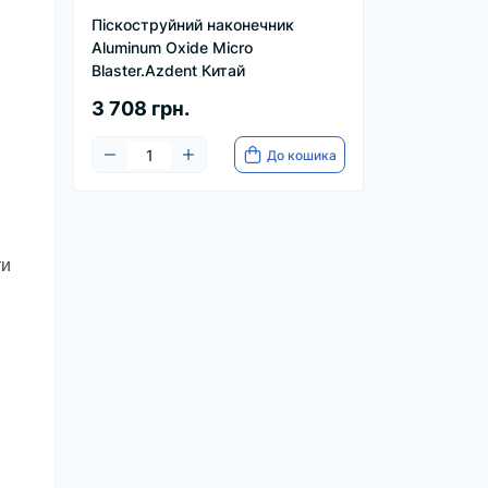
Піскоструйний наконечник
Aluminum Oxide Micro
Blaster.Azdent Китай
3 708 грн.
До кошика
ти