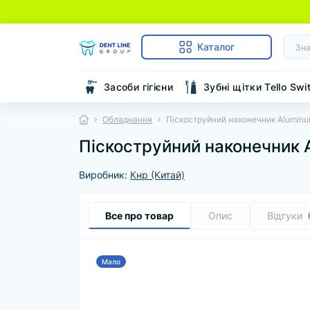
Каталог
Засоби гігієни
Зубні щітки Tello Swi
Обладнання
Піскоструйний наконечник Aluminum
Піскоструйний наконечник A
Виробник:
Кнр (Китай)
Все про товар
Опис
Відгуки
Мало