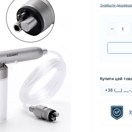
Знайшли дешевш
Купити цей това
У