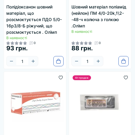
Полідіоксанон шовний
Шовний матеріал поліамід
матеріал, що
(нейлон) ПМ 4/0-20k,1\2-
розсмоктується ПДО 5/0-
-48-ч колюча з голкою
16р3/8-Б ріжучий, що
.Олімп
В наявності
розсмоктується . Олімп
В наявності
0
0
93 грн.
88 грн.
Хіт продаж