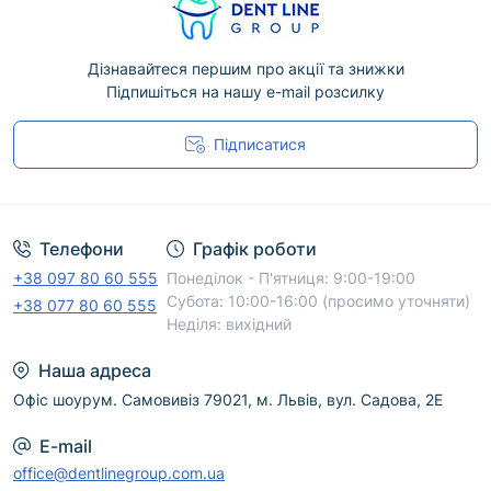
враховувати її призначення, сумісність з
обладнанням або матеріалами, а також офіційні
рекомендації виробника. Дані про конкретну
Дізнавайтеся першим про акції та знижки
модель, форму випуску й комплектацію наведені
Підпишіться на нашу e-mail розсилку
у відповідній картці товару.
Підписатися
Менеджери DentLine Group допоможуть
Угода користувача
уточнити наявність, підібрати відповідний
варіант і оформити доставку по Україні. Для
безпечного професійного використання
Телефони
Графік роботи
дотримуйтеся інструкції виробника.
+38 097 80 60 555
Понеділок - П'ятниця: 9:00-19:00
Субота: 10:00-16:00 (просимо уточняти)
+38 077 80 60 555
Неділя: вихідний
Наша адреса
Офіс шоурум. Самовивіз 79021, м. Львів, вул. Садова, 2Е
E-mail
office@dentlinegroup.com.ua