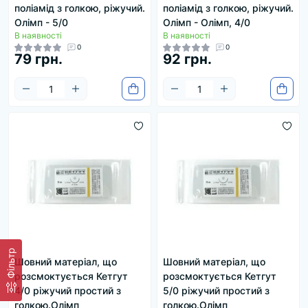
поліамід з голкою, ріжучий.
поліамід з голкою, ріжучий.
Олімп - 5/0
Олімп - Олімп, 4/0
В наявності
В наявності
0
0
79 грн.
92 грн.
Фільтр
Шовний матеріал, що
Шовний матеріал, що
розсмоктується Кетгут
розсмоктується Кетгут
4/0 ріжучий простий з
5/0 ріжучий простий з
голкою.Олімп
голкою.Олімп