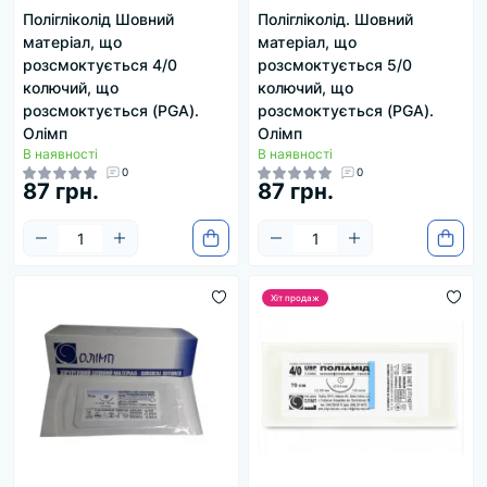
Полігліколід Шовний
Полігліколід. Шовний
матеріал, що
матеріал, що
розсмоктується 4/0
розсмоктується 5/0
колючий, що
колючий, що
розсмоктується (PGA).
розсмоктується (PGA).
Олімп
Олімп
В наявності
В наявності
0
0
87 грн.
87 грн.
Хіт продаж