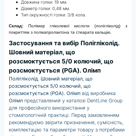
Довжина голки: 19 мм.
Діаметр голки: 0,48 мм.
Тип окружності голки: 3/8 кола.
Склад:
Полімер гліколевої кислоти (полігліколід) з
покриттям з полікапролактона та стеарата кальцію.
Застосування та вибір Полігліколід.
Шовний матеріал, що
розсмоктується 5/0 колючий, що
розсмоктується (PGA). Олімп
Полігліколід. Шовний матеріал, що
розсмоктується 5/0 колючий, що
розсмоктується (PGA). Олімп
від виробника
Олімп
представлений у каталозі DentLine Group
для професійного використання у
стоматологічній практиці. Перед замовленням
рекомендуємо звірити призначення, сумісність,
комплектацію та параметри товару з потребами