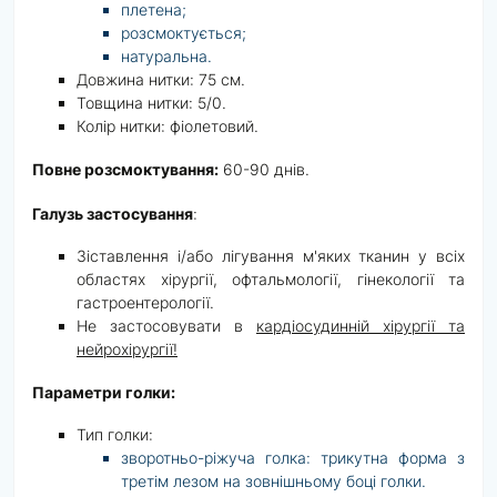
плетена;
розсмоктується;
натуральна.
Довжина нитки: 75 см.
Товщина нитки: 5/0.
Колір нитки: фіолетовий.
Повне розсмоктування:
60-90 днів.
Галузь застосування
:
Зіставлення і/або лігування м'яких тканин у всіх
областях хірургії, офтальмології, гінекології та
гастроентерології.
Не застосовувати в
кардіосудинній хірургії та
нейрохірургії!
Параметри голки:
Тип голки:
зворотньо-ріжуча голка: трикутна форма з
третім лезом на зовнішньому боці голки.