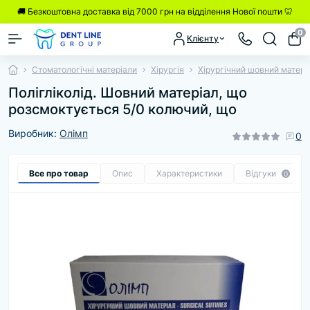
🚚 Безкоштовна доставка від 7000 грн на відділення Нової пошти 🦷
0
Клієнту
Стоматологічні матеріали
Хірургія
Хірургічний шовний матері
Полігліколід. Шовний матеріал, що
розсмоктується 5/0 колючий, що
Виробник:
Олімп
0
Все про товар
Опис
Характеристики
Відгуки
0