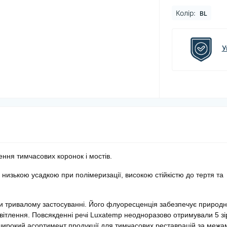
Колір:
BL
У
ння тимчасових коронок і мостів.
 низькою усадкою при полімеризації, високою стійкістю до тертя та
и тривалому застосуванні. Його флуоресценція забезпечує природ
 освітлення. Повсякденні речі Luxatemp неодноразово отримували 5 зі
широкий асортимент продукції для тимчасових реставрацій за межа