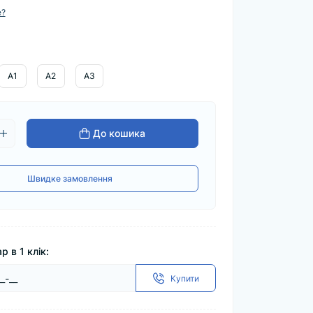
е?
A1
A2
A3
До кошика
Швидке замовлення
р в 1 клік:
Купити