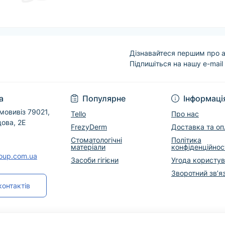
Дізнавайтеся першим про а
Підпишіться на нашу e-mail
Угода користувача
а
Популярне
Інформаці
мовивіз 79021,
Tello
Про нас
дова, 2Е
FrezyDerm
Доставка та оп
Стоматологічні
Політика
матеріали
конфіденційнос
roup.com.ua
Засоби гігієни
Угода користу
Зворотний зв’я
контактів