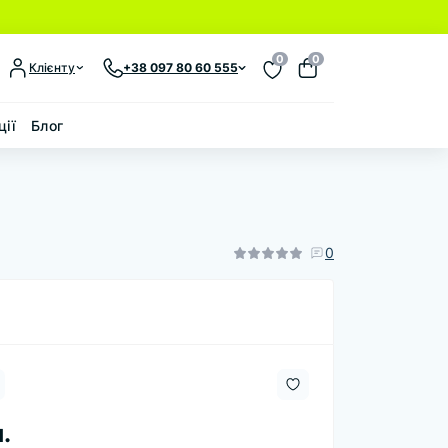
0
0
Клієнту
+38 097 80 60 555
ції
Блог
0
.