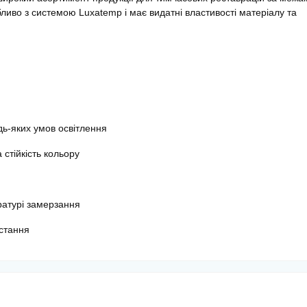
ливо з системою Luxatemp і має видатні властивості матеріалу та
дь-яких умов освітлення
 стійкість кольору
ратурі замерзання
истання