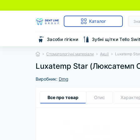
Каталог
Засоби гігієни
Зубні щітки Tello Swi
Стоматологічні матеріали
Акції
Luxatemp Sta
Luxatemp Star (Люксатемп С
Виробник:
Dmg
Все про товар
Опис
Характе