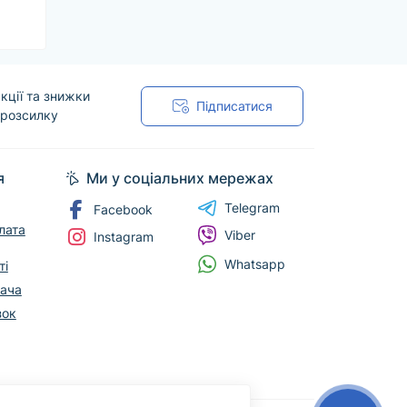
кції та знижки
Підписатися
 розсилку
я
Ми у соціальних мережах
Telegram
Facebook
лата
Viber
Instagram
Whatsapp
ті
вача
зок