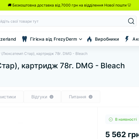
🚚 Безкоштовна доставка від 7000 грн на відділення Нової пошти 🦷
tzerland
Гігієна від FrezyDerm
Виробники
Ак
r (Люксатемп Стар), картридж 78г. DMG - Bleach
тар), картридж 78г. DMG - Bleach
ристики
Відгуки
Питання
0
0
В наявності
5 562 грн