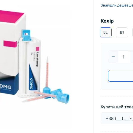
Знайшли дешевш
Колір
BL
B1
Купити цей това