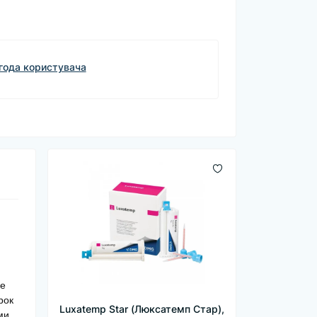
года користувача
не
рок
Luxatemp Star (Люксатемп Стар),
ми