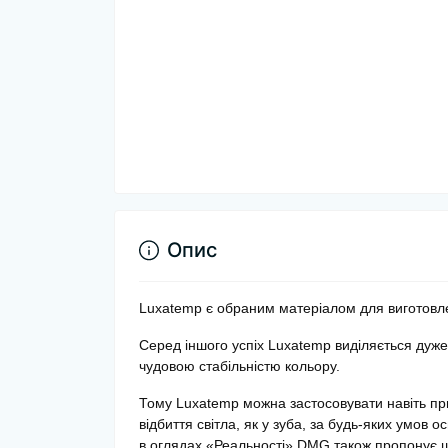
Опис
Luxatemp є обраним матеріалом для виготовле
Серед іншого успіх Luxatemp виділяється дуже
чудовою стабільністю кольору.
Тому Luxatemp можна застосовувати навіть пр
відбиття світла, як у зуба, за будь-яких умов
в оглядах «Реальності» DMG також пропонує 