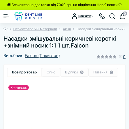
🚚 Безкоштовна доставка від 7000 грн на відділення Нової пошти 🦷
0
Клієнту
Стоматологічні матеріали
Акції
Насадки змішувальні коричневі 
Насадки змішувальні коричневі короткі
+знімний носик 1:1 1 шт.Falcon
Виробник:
Falcon (Пакистан)
0
Все про товар
Опис
Відгуки
Питання
0
0
Хіт продаж