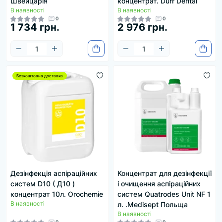
Швейцарія
концентрат. Durr Dental
В наявності
В наявності
0
0
1 734 грн.
2 976 грн.
Безкоштовна доставка
Дезінфекція аспіраційних
Концентрат для дезінфекції
систем D10 ( Д10 )
і очищення аспіраційних
концентрат 10л. Orochemie
систем Quatrodes Unit NF 1
В наявності
л. .Medisept Польща
В наявності