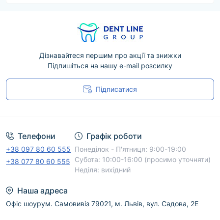
аспіраційних систем
 треба регулярно. 
Чому 
дезінфекція аспіраційних систем 
така важлива?
Дізнавайтеся першим про акції та знижки
Під час лікування у трубках та резервуарах аспіраційної 
Підпишіться на нашу e-mail розсилку
системи накопичуються залишки слини, крові, частинки 
пломбувальних матеріалів. Це сприятливе середовище 
Підписатися
для розвитку бактерій, грибків і вірусів. Без належного 
Угода користувача
догляду система стає джерелом неприємного запаху, 
поганої тяги та потенційного ризику перехресного 
зараження. Тому без такої речі, як 
концентрат для 
Телефони
Графік роботи
очищення систем аспірації
 точно не вийде обійтися. 
+38 097 80 60 555
Понеділок - П'ятниця: 9:00-19:00
Чистота цих систем - запорука здоров'я пацієнтів та 
Субота: 10:00-16:00 (просимо уточняти)
гарної репутації вашого медичного закладу. 
+38 077 80 60 555
Неділя: вихідний
Професійні засоби, яким можна 
Наша адреса
довіряти
Офіс шоурум. Самовивіз 79021, м. Львів, вул. Садова, 2Е
У нашому інтернет-магазині ви знайдете перевірені 