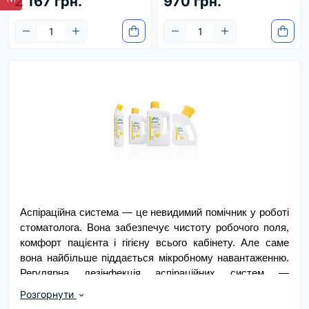
2 167 грн.
970 грн.
Аспіраційна система — це невидимий помічник у роботі 
стоматолога. Вона забезпечує чистоту робочого поля, 
комфорт пацієнта і гігієну всього кабінету. Але саме 
вона найбільше піддається мікробному навантаженню. 
Регулярна дезінфекція аспіраційних систем — 
обов’язкова умова безпечної та ефективної роботи, 
Розгорнути
саме тому купувати 
засоби для дезінфекції 