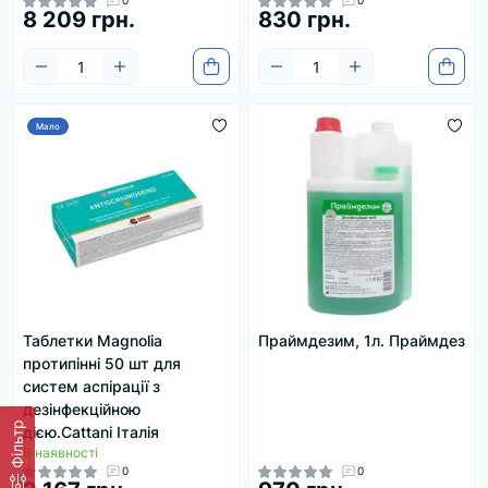
0
0
8 209 грн.
830 грн.
Мало
Таблетки Magnolia
Праймдезим, 1л. Праймдез
протипінні 50 шт для
систем аспірації з
дезінфекційною
Фільтр
дією.Cattani Італія
В наявності
0
0