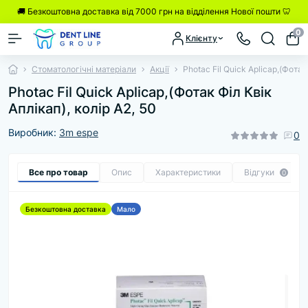
🚚 Безкоштовна доставка від 7000 грн на відділення Нової пошти 🦷
0
Клієнту
Стоматологічні матеріали
Акції
Photac Fil Quick Aplicap,(Фотак
Photac Fil Quick Aplicap,(Фотак Філ Квік
Аплікап), колір А2, 50
Виробник:
3m espe
0
Все про товар
Опис
Характеристики
Відгуки
0
Безкоштовна доставка
Мало