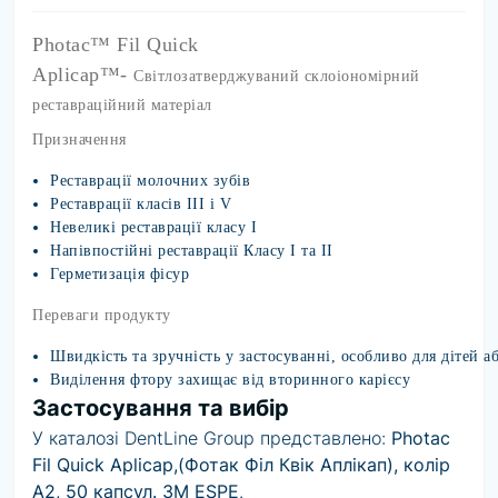
Photac™ Fil Quick
Aplicap™-
Світлозатверджуваний склоіономірний
реставраційний матеріал
Призначення
Реставрації молочних зубів
Реставрації класів III і V
Невеликі реставрації класу I
Напівпостійні реставрації Класу I та II
Герметизація фісур
Переваги продукту
Швидкість та зручність у застосуванні, особливо для дітей 
Виділення фтору захищає від вторинного карієсу
Застосування та вибір
У каталозі DentLine Group представлено:
Photac
Fil Quick Aplicap,(Фотак Філ Квік Аплікап), колір
А2, 50 капсул. 3M ESPE
.