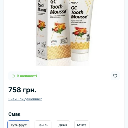
В наявності
758 грн.
Знайшли дешевше?
Смак
Туті-фруті
Ваніль
Диня
М'ята