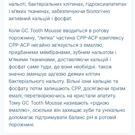
нальоті, бактеріальних клітинах, гідроксиапатитах
і м’яких тканинах, забезпечуючи біологічно
активний кальцій і фосфат.
Коли GC Tooth Mousse вводиться в ротову
порожнину, "липка" частина CPP-ACP комплексу
CPP-ACP негайно зв'язується з емаллю,
придбаними мембранами, зубним нальотом і
м'якими тканинами, доставляючи кальцій і
фосфат саме туди, де вони необхідні. також
значно зменшує адгезію деяких клітин
бактеріального нальоту. Вільні іони кальцію та
фосфату потім залишають CPP, досягаючи призм
емалі, перетворюючись на кристали апатиту.
Тому GC Tooth Mousse називають «рідкою
емаллю», оскільки він захищає зуби та унікально
допомагає підтримувати баланс pH в ротовій
порожнині.