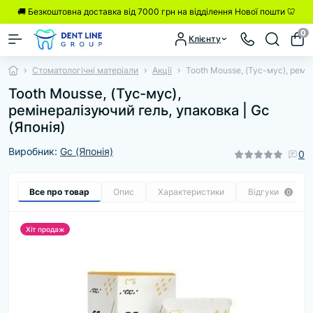
🚚 Безкоштовна доставка від 7000 грн на відділення Нової пошти 🦷
0
Клієнту
Стоматологічні матеріали
Акції
Tooth Mousse, (Тус-мус), ремін
Tooth Mousse, (Тус-мус),
ремінералізуючий гель, упаковка | Gc
(Японія)
Виробник:
Gc (Японія)
0
Все про товар
Опис
Характеристики
Відгуки
0
Хіт продаж