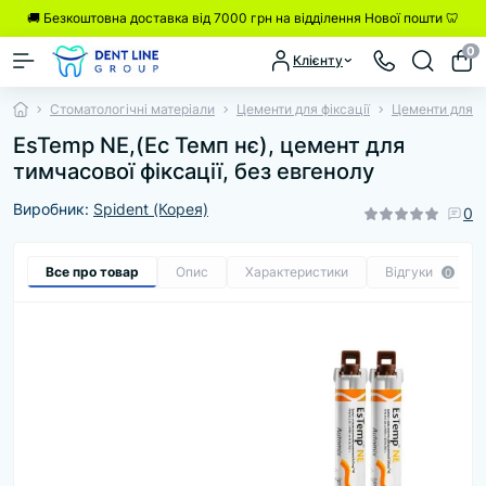
🚚 Безкоштовна доставка від 7000 грн на відділення Нової пошти 🦷
0
Клієнту
Стоматологічні матеріали
Цементи для фіксації
Цементи для т
EsTemp NE,(Ес Темп нє), цемент для
тимчасової фіксації, без евгенолу
Виробник:
Spident (Корея)
0
Все про товар
Опис
Характеристики
Відгуки
0