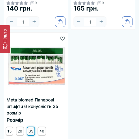
0
0
140 грн.
165 грн.
Фільтр
Meta biomed Паперові
штифти 6 конусність 35
розмір
Розмір
15
20
35
40