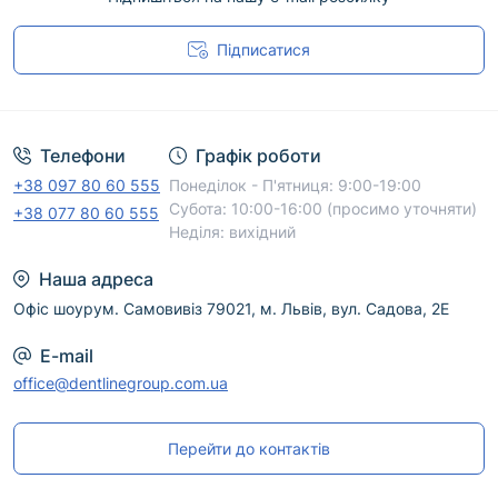
важливо також враховувати умови зберігання,
Підписатися
строк придатності та інструкцію із застосування.
Угода користувача
DentLine Group допоможе підібрати відповідний
варіант, уточнити наявність і організувати
доставку по Україні. Скористайтеся фільтрами та
Телефони
Графік роботи
сортуванням, щоб швидше знайти потрібний
+38 097 80 60 555
Понеділок - П'ятниця: 9:00-19:00
товар.
Субота: 10:00-16:00 (просимо уточняти)
+38 077 80 60 555
Неділя: вихідний
Наша адреса
Офіс шоурум. Самовивіз 79021, м. Львів, вул. Садова, 2Е
E-mail
office@dentlinegroup.com.ua
Перейти до контактів