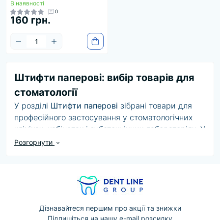
В наявності
0
160 грн.
Штифти паперові: вибір товарів для
стоматології
У розділі
Штифти паперові
зібрані товари для
професійного застосування у стоматологічних
клініках, кабінетах і зуботехнічних лабораторіях. У
категорії доступно товарів:
7
. Асортимент може
Розгорнути
включати різні бренди, формати, розміри та
комплектації.
Під час вибору звертайте увагу на призначення,
сумісність, технічні параметри, матеріал
виготовлення та рекомендації виробника. Для
Дізнавайтеся першим про акції та знижки
Підпишіться на нашу e-mail розсилку
медичних виробів і витратних матеріалів