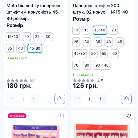
Meta biomed Гутаперчеві
Паперові штифти 200
штифти 4 конусність 45-
штук, 02 конус. - №15-40
80 розмір.
Розмір
Розмір
10
15
15-40
20
15-40
20
25
30
25
30
35
40
45
35
40
45-80
45-80
50
55
60
В наявності
70
80
90-140
В наявності
0
0
180 грн.
125 грн.
Хіт продаж