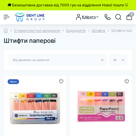
🚚 Безкоштовна доставка від 7000 грн на відділення Нової пошти 🦷
0
Клієнту
Стоматологічні матеріали
Ендодонтія
Штифти
Штифти папер
Штифти паперові
Мало