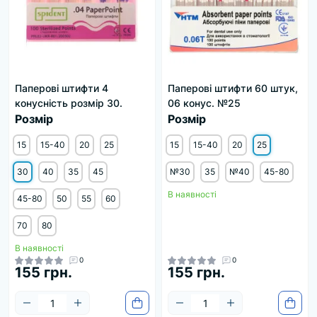
Паперові штифти 4
Паперові штифти 60 штук,
конусність розмір 30.
06 конус. №25
Розмір
Розмір
15
15-40
20
25
15
15-40
20
25
30
40
35
45
№30
35
№40
45-80
В наявності
45-80
50
55
60
70
80
В наявності
0
0
155 грн.
155 грн.