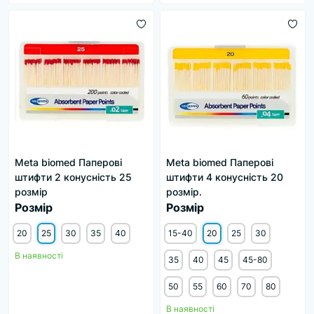
Meta biomed Паперові
Meta biomed Паперові
штифти 2 конусність 25
штифти 4 конусність 20
розмір
розмір.
Розмір
Розмір
20
25
30
35
40
15-40
20
25
30
В наявності
35
40
45
45-80
50
55
60
70
80
В наявності