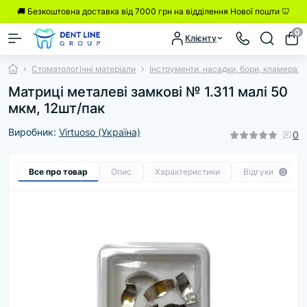
🚚 Безкоштовна доставка від 7000 грн на відділення Нової пошти 🦷
0
Клієнту
Стоматологічні матеріали
Інструменти, насадки, бори, кламера.
Матриці металеві замкові № 1.311 малі 50
мкм, 12шт/пак
Виробник:
Virtuoso (Україна)
0
Все про товар
Опис
Характеристики
Відгуки
0