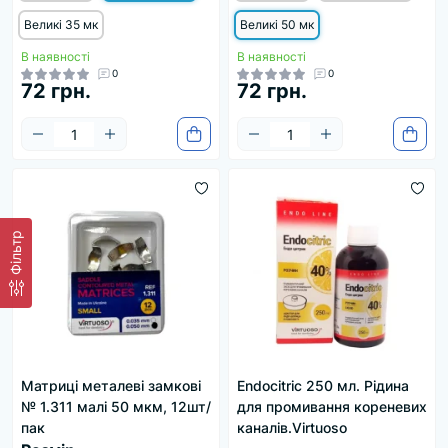
Великі 35 мк
Великі 50 мк
В наявності
В наявності
0
0
72 грн.
72 грн.
Фільтр
Матриці металеві замкові
Endocitric 250 мл. Рідина
№ 1.311 малі 50 мкм, 12шт/
для промивання кореневих
пак
каналів.Virtuoso