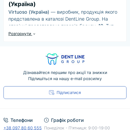
(Україна)
Virtuoso (Україна)
— виробник, продукція якого
представлена в каталозі DentLine Group. На
сторінці представлено товарів бренду:
10
. Тут
можна переглянути доступні товари бренду,
Розгорнути
порівняти ціни, характеристики та варіанти
комплектації.
Під час вибору продукції Virtuoso (Україна)
рекомендуємо враховувати її призначення,
сумісність з обладнанням або матеріалами, а
Дізнавайтеся першим про акції та знижки
Підпишіться на нашу e-mail розсилку
також офіційні рекомендації виробника. Дані про
конкретну модель, форму випуску й
Підписатися
комплектацію наведені у відповідній картці
товару.
Угода користувача
Менеджери DentLine Group допоможуть
уточнити наявність, підібрати відповідний
Телефони
Графік роботи
варіант і оформити доставку по Україні. Для
+38 097 80 60 555
Понеділок - П'ятниця: 9:00-19:00