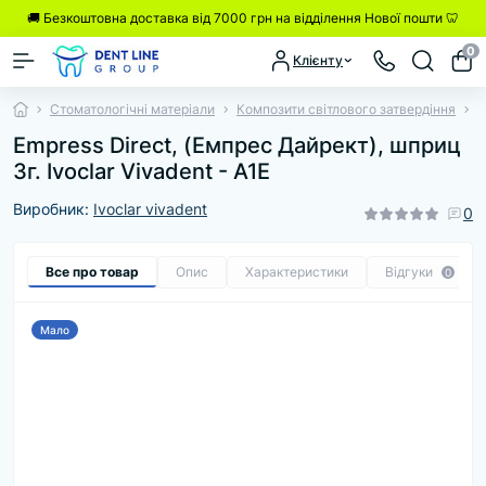
🚚 Безкоштовна доставка від 7000 грн на відділення Нової пошти 🦷
0
Клієнту
Стоматологічні матеріали
Композити світлового затвердіння
E
Empress Direct, (Емпрес Дайрект), шприц
3г. Ivoclar Vivadent - A1E
Виробник:
Ivoclar vivadent
0
Все про товар
Опис
Характеристики
Відгуки
0
Мало