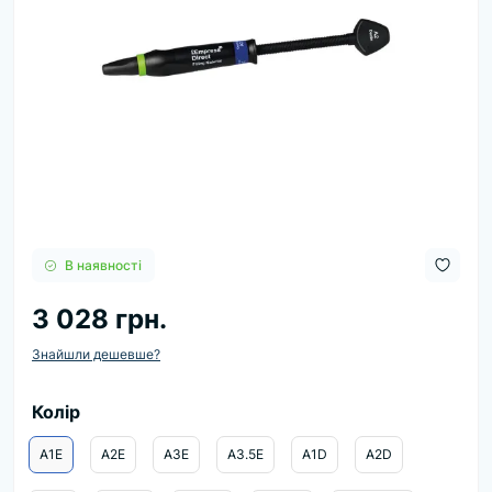
В наявності
3 028 грн.
Знайшли дешевше?
Колір
A1E
A2E
A3E
A3.5E
A1D
A2D