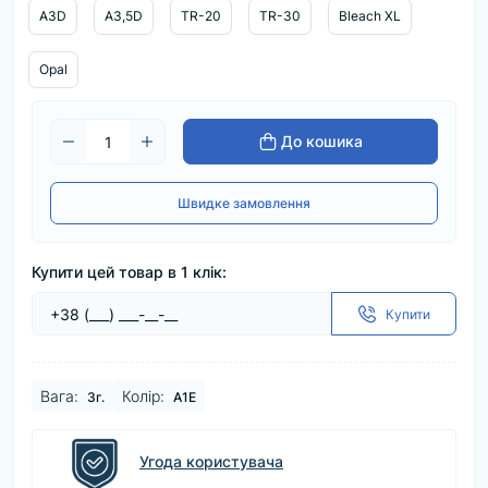
A3D
A3,5D
TR-20
TR-30
Bleach XL
Opal
До кошика
Швидке замовлення
Купити цей товар в 1 клік:
Купити
Baга:
Колір:
3г.
A1E
Угода користувача