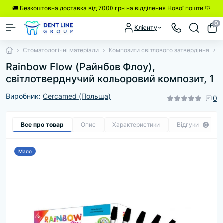
🚚 Безкоштовна доставка від 7000 грн на відділення Нової пошти 🦷
0
Клієнту
Стоматологічні матеріали
Композити світлового затвердіння
R
Rainbow Flow (Райнбов Флоу),
світлотверднучий кольоровий композит, 1
Виробник:
Cercamed (Польща)
0
Все про товар
Опис
Характеристики
Відгуки
0
Мало