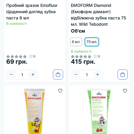
Пробний зразок Emofluor
EMOFORM Diamond
Щоденний догляд зубна
(Емоформ діамант)
паста 6 мл
відбілююча зубна паста 75
В наявності
мл. Wild Tebodont
Об'єм
6 мл.
75 мл.
В наявності
0
0
69 грн.
415 грн.