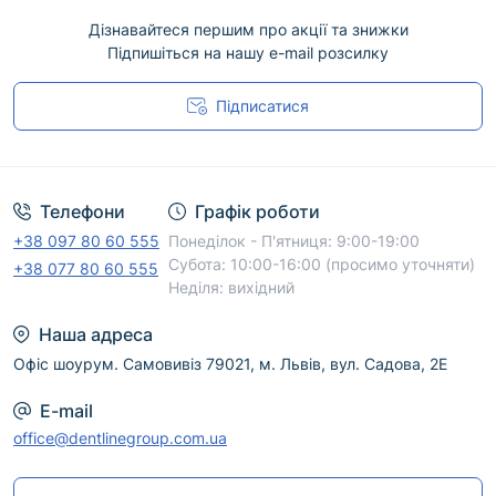
рекомендуємо враховувати її призначення,
сумісність з обладнанням або матеріалами, а
Дізнавайтеся першим про акції та знижки
Підпишіться на нашу e-mail розсилку
також офіційні рекомендації виробника. Дані про
конкретну модель, форму випуску й
Підписатися
комплектацію наведені у відповідній картці
товару.
Угода користувача
Менеджери DentLine Group допоможуть
уточнити наявність, підібрати відповідний
Телефони
Графік роботи
варіант і оформити доставку по Україні. Для
+38 097 80 60 555
Понеділок - П'ятниця: 9:00-19:00
безпечного професійного використання
Субота: 10:00-16:00 (просимо уточняти)
+38 077 80 60 555
дотримуйтеся інструкції виробника.
Неділя: вихідний
Наша адреса
Офіс шоурум. Самовивіз 79021, м. Львів, вул. Садова, 2Е
E-mail
office@dentlinegroup.com.ua