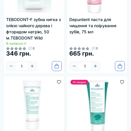
TEBODONT-F зубна нитка з
Depurdent паста для
олією чайного дерева і
чищення та поірування
фторидом натрію, 50
зубів, 75 мл
м.TEBODONT Wild
В наявності
0
0
346 грн.
665 грн.
Хіт продаж