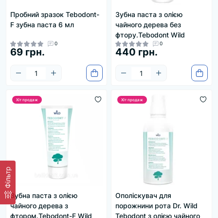
Пробний зразок Tebodont-
Зубна паста з олією
F зубна паста 6 мл
чайного дерева без
фтору.Tebodont Wild
0
0
69 грн.
440 грн.
Хіт продаж
Хіт продаж
Фільтр
Зубна паста з олією
Ополіскувач для
чайного дерева з
порожнини рота Dr. Wild
фтором.Tebodont-F Wild
Tebodont з олією чайного