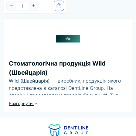
Стоматологічна продукція Wild
(Швейцарія)
Wild (Швейцарія)
— виробник, продукція якого
представлена в каталозі DentLine Group. На
сторінці представлено товарів бренду:
11
. Тут
можна переглянути доступні товари бренду,
Розгорнути
порівняти ціни, характеристики та варіанти
комплектації.
Під час вибору продукції Wild (Швейцарія)