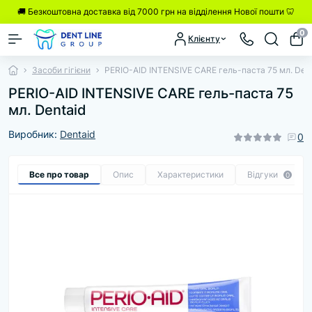
🚚 Безкоштовна доставка від 7000 грн на відділення Нової пошти 🦷
0
Клієнту
Засоби гігієни
PERIO-AID INTENSIVE CARE гель-паста 75 мл. Dent
PERIO-AID INTENSIVE CARE гель-паста 75
мл. Dentaid
Виробник:
Dentaid
0
Все про товар
Опис
Характеристики
Відгуки
0