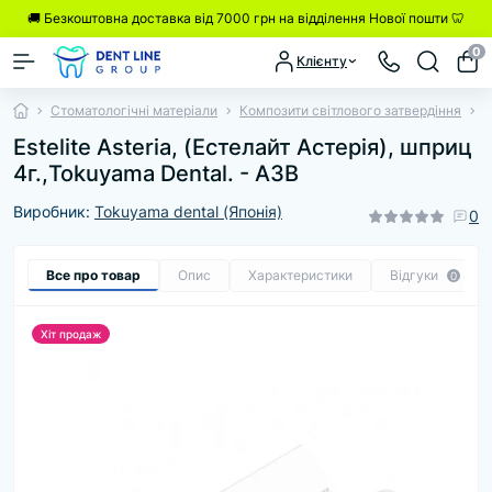
🚚 Безкоштовна доставка від 7000 грн на відділення Нової пошти 🦷
0
Клієнту
Стоматологічні матеріали
Композити світлового затвердіння
E
Estelite Asteria, (Естелайт Астерія), шприц
4г.,Tokuyama Dental. - A3B
Виробник:
Tokuyama dental (Японія)
0
Все про товар
Опис
Характеристики
Відгуки
0
Хіт продаж