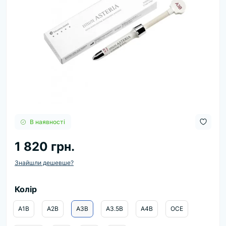
В наявності
1 820 грн.
Знайшли дешевше?
Колір
A1B
A2B
A3B
A3.5B
A4B
OCE