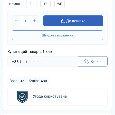
Neutral
BL
TE
WE
До кошика
Швидке замовлення
Купити цей товар в 1 клік:
Купити
Baга:
Колір:
4г.
A3B
Угода користувача