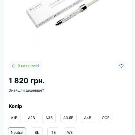
В наявності
1 820 грн.
Знайшли дешевше?
Колір
A1B
A2B
A3B
A3.5B
A4B
OCE
Neutral
BL
TE
WE