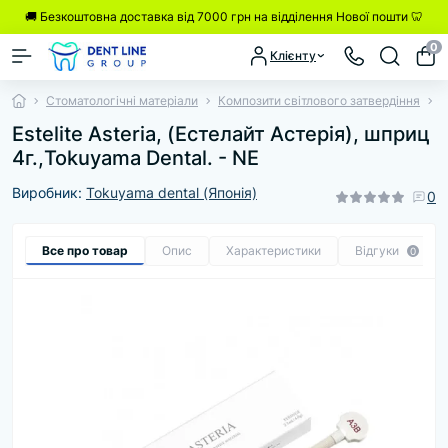
🚚 Безкоштовна доставка від 7000 грн на відділення Нової пошти 🦷
0
Клієнту
Стоматологічні матеріали
Композити світлового затвердіння
E
Estelite Asteria, (Естелайт Астерія), шприц
4г.,Tokuyama Dental. - NE
Виробник:
Tokuyama dental (Японія)
0
Все про товар
Опис
Характеристики
Відгуки
0