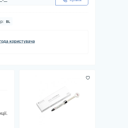
р:
BL
года користувача
ції.