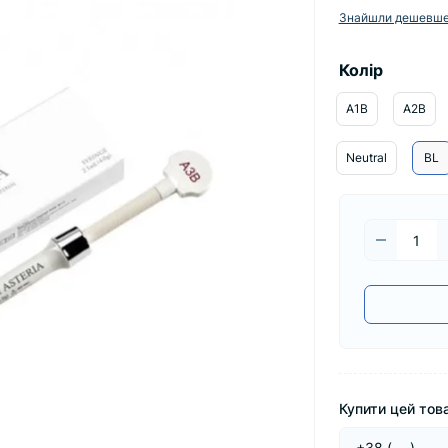
Знайшли дешевш
Колір
A1B
A2B
Neutral
BL
Купити цей това