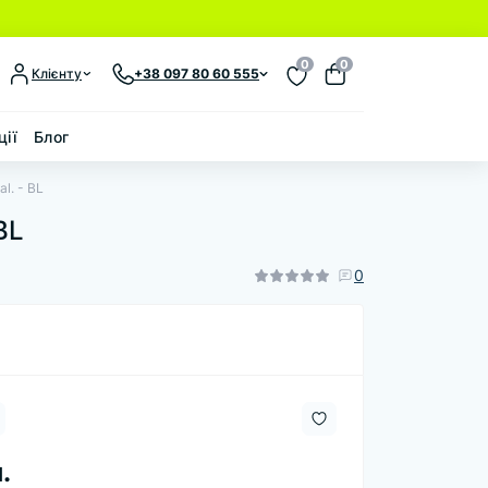
0
0
Клієнту
+38 097 80 60 555
ції
Блог
al. - BL
BL
0
.