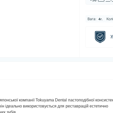
Baга:
Колі
4г.
У
понської компанії Tokuyama Dental пастоподібної консистен
він ідеально використовується для реставрацій естетично
их зубів.