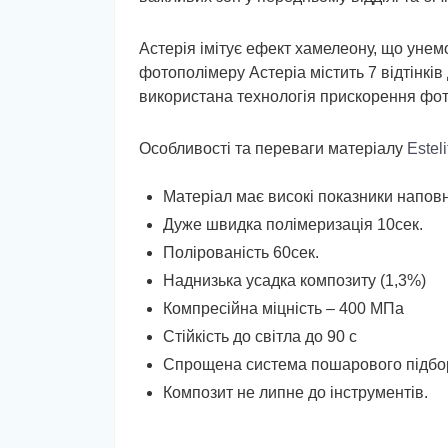
Астерія імітує ефект хамелеону, що унемо
фотополімеру Астеріа містить 7 відтінків
використана технологія прискорення фото
Особливості та переваги матеріалу
Esteli
Матеріал має високі показники наповне
Дуже швидка полімеризація 10сек.
Полірованість 60сек.
Наднизька усадка композиту (1,3%)
Компресійна міцність – 400 МПа
Стійкість до світла до 90 с
Спрощена система пошарового підбору
Композит не липне до інструментів.