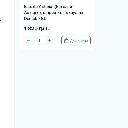
Estelite Asteria, (Естелайт
Астерія), шприц 4г.,Tokuyama
Dental. - BL
A
1 820 грн.
До кошика