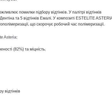
жливлює помилки підбору відтінків. У палітрі відтінків
 Дентіна та 5 відтінків Емалі. У композиті ESTELITE ASTERI
полімеризації, що скорочує робочий час полімеризації.
te Asteria
:
ності (82%) та міцність.
 відтінків