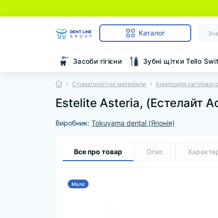
Каталог
Засоби гігієни
Зубні щітки Tello Swi
Стоматологічні матеріали
Композити світлового
Estelite Asteria, (Естелайт 
Виробник:
Tokuyama dental (Японія)
Все про товар
Опис
Характе
Мало