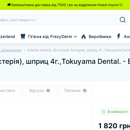
🚚 Безкоштовна доставка від 7000 грн на відділення Нової пошти 🦷
tzerland
Гігієна від FrezyDerm
Виробники
Ак
 затвердіння
Estelite Asteria, (Естелайт Астерія), шприц 4г.,Tokuyama Dent
Астерія), шприц 4г.,Tokuyama Dental. - 
ристики
Відгуки
Питання
0
0
В наявності
1 820 грн