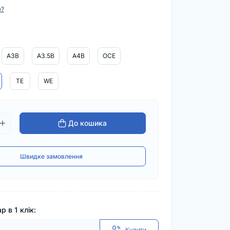
е?
A3B
A3.5B
A4B
OCE
TE
WE
До кошика
Швидке замовлення
р в 1 клік:
Купити